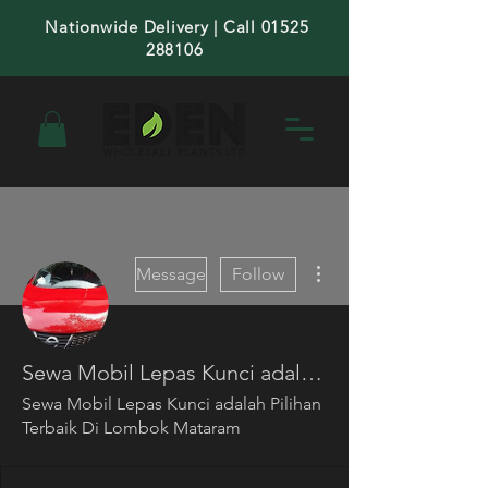
Nationwide Delivery | Call 01525
288106
More actions
Message
Follow
Sewa Mobil Lepas Kunci adalah Pilihan Terbaik Di Lombok Mataram
Sewa Mobil Lepas Kunci adalah Pilihan
Terbaik Di Lombok Mataram