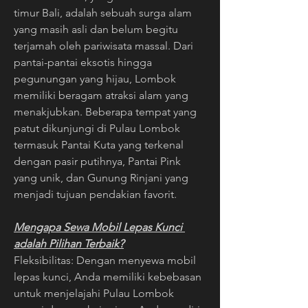
timur Bali, adalah sebuah surga alam 
yang masih asli dan belum begitu 
terjamah oleh pariwisata massal. Dari 
pantai-pantai eksotis hingga 
pegunungan yang hijau, Lombok 
memiliki beragam atraksi alam yang 
menakjubkan. Beberapa tempat yang 
patut dikunjungi di Pulau Lombok 
termasuk Pantai Kuta yang terkenal 
dengan pasir putihnya, Pantai Pink 
yang unik, dan Gunung Rinjani yang 
menjadi tujuan pendakian favorit.
Mengapa Sewa Mobil Lepas Kunci 
adalah Pilihan Terbaik?
Fleksibilitas: Dengan menyewa mobil 
lepas kunci, Anda memiliki kebebasan 
untuk menjelajahi Pulau Lombok 